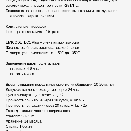
Подходит для зон, подвергающихся высоким нагрузкам, благодаря
высокой механической прочности >25 МПа;
Безопасна на всех этапах - нанесении, высыхании и эксплуатации.
Технические характеристики:
Консистенция: порошок
Цвет: цветовая гамма – 19 цветов
EMICODE: EC1 Plus – очень низкая эмиссия
Жизнеспособность раствора: около 2 часов
Температура применения: от +5°C до +35°C
Заполнение швов после укладки
– на стенах: 4-8 часов
– на пол: 24 часa
Время ожидания перед началом очистки облицовки: 10-20 минут
Допускается легкое хождение: через 24 часа
Пуск в эксплуатацию: через 7 дней
Прочность при изгибе через 28 суток, МПа: > 6
Прочность при сжатии через 28 суток, МПа: > 25
Расход: в зависимости от ширина шва
Упаковка: 2 и 5 кг
Хранение: 24 месяца
Страна: Россия