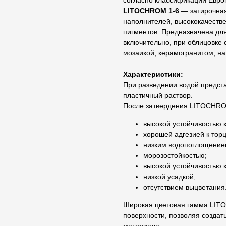
согласно классификации Евро
LITOCHROM 1-6
— затирочна
наполнителей, высококачеств
пигментов. Предназначена для
включительно, при облицовке 
мозаикой, керамогранитом, н
Характеристики:
При разведении водой предст
пластичный раствор.
После затвердения LITOCHROM
высокой устойчивостью 
хорошей адгезией к торц
низким водопоглощение
морозостойкостью;
высокой устойчивостью 
низкой усадкой;
отсутствием выцветания
Широкая цветовая гамма LIT
поверхности, позволяя создат