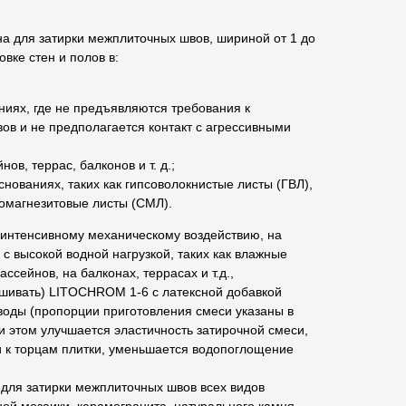
 для затирки межплиточных швов, шириной от 1 до
вке стен и полов в:
ях, где не предъявляются требования к
вов и не предполагается контакт с агрессивными
ов, террас, балконов и т. д.;
ованиях, таких как гипсоволокнистые листы (ГВЛ),
ломагнезитовые листы (СМЛ).
интенсивному механическому воздействию, на
 с высокой водной нагрузкой, таких как влажные
сейнов, на балконах, террасах и т.д.,
ешивать) LITOCHROM 1-6 с латексной добавкой
оды (пропорции приготовления смеси указаны в
 этом улучшается эластичность затирочной смеси,
и к торцам плитки, уменьшается водопоглощение
ля затирки межплиточных швов всех видов