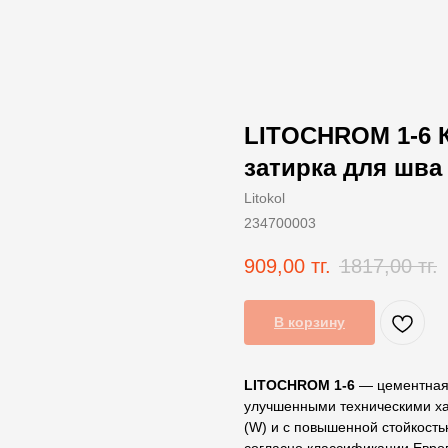
LITOCHROM 1-6 К
затирка для шва
Litokol
234700003
909,00
тг.
1817,00
тг.
В корзину
LITOCHROM 1-6
— цементная 
улучшенными техническими ха
(W) и с повышенной стойкость