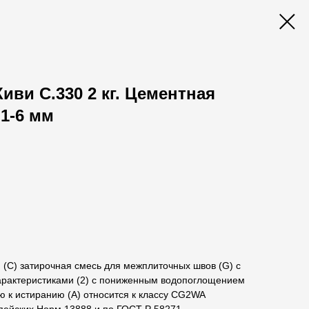
иви C.330 2 кг. Цементная
 1-6 мм
(С) затирочная смесь для межплиточных швов (G) с
рактеристиками (2) с пониженным водопоглощением
ю к истиранию (A) относится к классу CG2WA