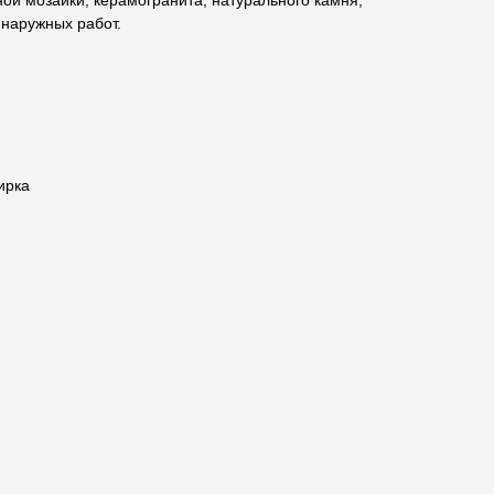
ной мозаики, керамогранита, натурального камня,
 наружных работ.
ирка