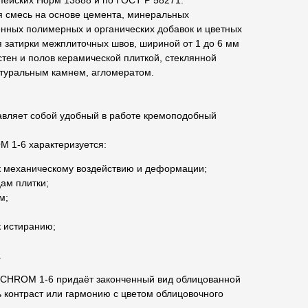
пейских Норм 13888 и по ГОСТ Р 58271.
я смесь на основе цемента, минеральных
енных полимерных и органических добавок и цветных
 затирки межплиточных швов, шириной от 1 до 6 мм
стен и полов керамической плиткой, стеклянной
атуральным камнем, агломератом.
авляет собой удобный в работе кремоподобный
 1-6 характеризуется:
к механическому воздействию и деформации;
ам плитки;
м;
к истиранию;
.
OCHROM 1-6 придаёт законченный вид облицованной
ь контраст или гармонию с цветом облицовочного