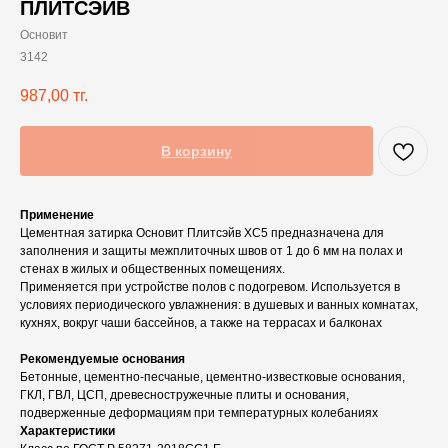
ПЛИТСЭЙВ
Основит
3142
987,00
тг.
В корзину
Применение
Цементная затирка Основит Плитсэйв XC5 предназначена для
заполнения и защиты межплиточных швов от 1 до 6 мм на полах и
стенах в жилых и общественных помещениях.
Применяется при устройстве полов с подогревом. Используется в
условиях периодического увлажнения: в душевых и ванных комнатах,
кухнях, вокруг чаши бассейнов, а также на террасах и балконах
Рекомендуемые основания
Бетонные, цементно-песчаные, цементно-известковые основания,
ГКЛ, ГВЛ, ЦСП, древесностружечные плиты и основания,
подверженные деформациям при температурных колебаниях
Характеристики