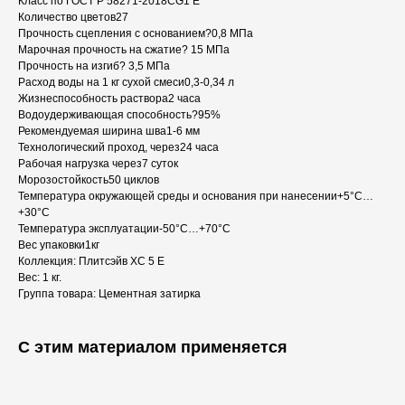
Класс по ГОСТ Р 58271-2018CG1 E
Количество цветов27
Прочность сцепления с основанием?0,8 МПа
Марочная прочность на сжатие? 15 МПа
Прочность на изгиб? 3,5 МПа
Расход воды на 1 кг сухой смеси0,3-0,34 л
Жизнеспособность раствора2 часа
Водоудерживающая способность?95%
Рекомендуемая ширина шва1-6 мм
Технологический проход, через24 часа
Рабочая нагрузка через7 суток
Морозостойкость50 циклов
Температура окружающей среды и основания при нанесении+5°С…
+30°С
Температура эксплуатации-50°С…+70°С
Вес упаковки1кг
Коллекция: Плитсэйв XC 5 E
Вес: 1 кг.
Группа товара: Цементная затирка
С этим материалом применяется