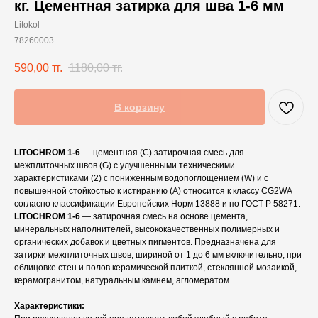
кг. Цементная затирка для шва 1-6 мм
Litokol
78260003
590,00
тг.
1180,00
тг.
В корзину
LITOCHROM 1-6
— цементная (С) затирочная смесь для
межплиточных швов (G) с улучшенными техническими
характеристиками (2) с пониженным водопоглощением (W) и с
повышенной стойкостью к истиранию (A) относится к классу CG2WA
согласно классификации Европейских Норм 13888 и по ГОСТ Р 58271.
LITOCHROM 1-6
— затирочная смесь на основе цемента,
минеральных наполнителей, высококачественных полимерных и
органических добавок и цветных пигментов. Предназначена для
затирки межплиточных швов, шириной от 1 до 6 мм включительно, при
облицовке стен и полов керамической плиткой, стеклянной мозаикой,
керамогранитом, натуральным камнем, агломератом.
Характеристики: