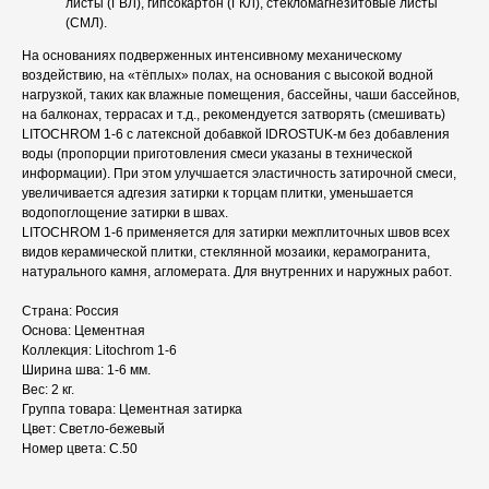
листы (ГВЛ), гипсокартон (ГКЛ), стекломагнезитовые листы
(СМЛ).
На основаниях подверженных интенсивному механическому
воздействию, на «тёплых» полах, на основания с высокой водной
нагрузкой, таких как влажные помещения, бассейны, чаши бассейнов,
на балконах, террасах и т.д., рекомендуется затворять (смешивать)
LITOCHROM 1-6 с латексной добавкой IDROSTUK-м без добавления
воды (пропорции приготовления смеси указаны в технической
информации). При этом улучшается эластичность затирочной смеси,
увеличивается адгезия затирки к торцам плитки, уменьшается
водопоглощение затирки в швах.
LITOCHROM 1-6 применяется для затирки межплиточных швов всех
видов керамической плитки, стеклянной мозаики, керамогранита,
натурального камня, агломерата. Для внутренних и наружных работ.
Страна: Россия
Основа: Цементная
Коллекция: Litochrom 1-6
Ширина шва: 1-6 мм.
Вес: 2 кг.
Группа товара: Цементная затирка
Цвет: Светло-бежевый
Номер цвета: C.50