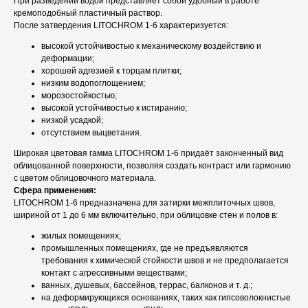
При разведении водой представляет собой удобный в работе
кремоподобный пластичный раствор.
После затвердения LITOCHROM 1-6 характеризуется:
высокой устойчивостью к механическому воздействию и
деформации;
хорошей адгезией к торцам плитки;
низким водопоглощением;
морозостойкостью;
высокой устойчивостью к истиранию;
низкой усадкой;
отсутствием выцветания.
Широкая цветовая гамма LITOCHROM 1-6 придаёт законченный вид
облицованной поверхности, позволяя создать контраст или гармонию
с цветом облицовочного материала.
Сфера применения:
LITOCHROM 1-6 предназначена для затирки межплиточных швов,
шириной от 1 до 6 мм включительно, при облицовке стен и полов в:
жилых помещениях;
промышленных помещениях, где не предъявляются
требования к химической стойкости швов и не предполагается
контакт с агрессивными веществами;
ванных, душевых, бассейнов, террас, балконов и т. д.;
на деформирующихся основаниях, таких как гипсоволокнистые