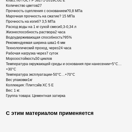
Класс по ГОСТ Р 58271-2018CG1 E
Количество цветов27
Прочность сцепления с основанием?0,8 МПа
Марочная прочность на сжатие? 15 МПа
Прочность на изгиб? 3,5 МПа
Расход воды на 1 кг сухой смеси0,3-0,34 л
Жизнеспособность раствора2 часа
Водоудерживающая способность?95%
Рекомендуемая ширина шва1-6 мм
Технологический проход, через24 часа
Рабочая нагрузка через7 суток
Морозостойкость50 циклов
Температура окружающей среды и основания при нанесении+5°С…
+30°С
Температура эксплуатации-50°С…+70°С
Вес упаковки1кг
Коллекция: Плитсэйв XC 5 E
Вес: 1 кг.
Группа товара: Цементная затирка
С этим материалом применяется