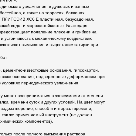
ый пол».
одического увлажнения: в душевых и ванных
 бассейнов, а также на террасах, балконах.
 ПЛИТСЭЙВ ХС6 Е пластичная, безусадочная,
окой водо- и морозостойкостью. Благодаря
предотвращает появление плесени и грибков на
и устойчивость к механическому воздействию
ключают вымывание и выцветание затирки при
бот.
 цементно-известковые основания, гипсокартон,
 также основания, подверженные деформациям при
 условиях периодического увлажнения.
у может восприниматься в зависимости от степени
лки, времени суток и других условий. На цвет могут
водозатворение, способ и интервал времени,
а так же применяемый инструмент (не должен
 химических компонентов).
только после полного высыхания раствора.