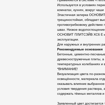
Применяется в системе «Тепл
Используется в условиях пери
комнатах, кухнях, вокруг чаши
Эластичная затирка ОСНОВИТ
трещиностойкая, обладает выс
противогрибковому действию 
швах. Низкое водопоглощение 
ОСНОВИТ ПЛИТСЭЙВ ХС6 Е ис
эксплуатации.
Для наружных и внутренних ра
Рекомендуемые основания
Бетонные, цементно-песчаные,
древесностружечные плиты, а
температурных колебаниях и в
*ВНИМАНИЕ!
Визуализация цвета по-разном
освещённости, материала отде
оказывать влияние выбранное 
условия твердения раствора, 
содержать тёмных металлов и
Заявленный цвет достигается 