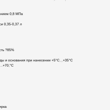
анием 0,8 МПа
си 0,35-0,37 л
сть ?85%
ды и основания при нанесении +5°С…+35°С
0…+70,°С
ирка