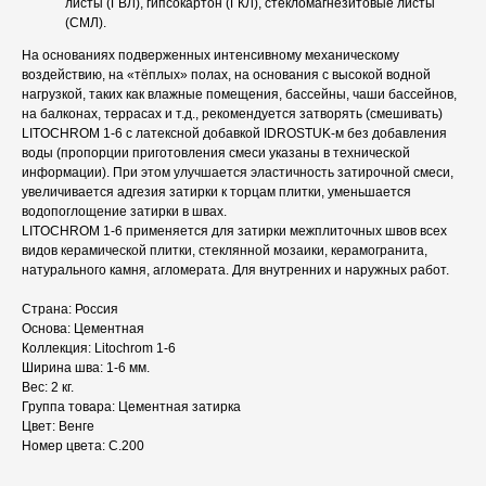
листы (ГВЛ), гипсокартон (ГКЛ), стекломагнезитовые листы
(СМЛ).
На основаниях подверженных интенсивному механическому
воздействию, на «тёплых» полах, на основания с высокой водной
нагрузкой, таких как влажные помещения, бассейны, чаши бассейнов,
на балконах, террасах и т.д., рекомендуется затворять (смешивать)
LITOCHROM 1-6 с латексной добавкой IDROSTUK-м без добавления
воды (пропорции приготовления смеси указаны в технической
информации). При этом улучшается эластичность затирочной смеси,
увеличивается адгезия затирки к торцам плитки, уменьшается
водопоглощение затирки в швах.
LITOCHROM 1-6 применяется для затирки межплиточных швов всех
видов керамической плитки, стеклянной мозаики, керамогранита,
натурального камня, агломерата. Для внутренних и наружных работ.
Страна: Россия
Основа: Цементная
Коллекция: Litochrom 1-6
Ширина шва: 1-6 мм.
Вес: 2 кг.
Группа товара: Цементная затирка
Цвет: Венге
Номер цвета: C.200