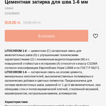
Цементная затирка для шва 1-6 мм
Litokol
224290003
919,00
тг.
1838,00
тг.
В корзину
LITOCHROM 1-6
— цементная (С) затирочная смесь для
межплиточных швов (G) с улучшенными техническими
характеристиками (2) с пониженным водопоглощением (W) и с
повышенной стойкостью к истиранию (A) относится к классу CG2WA
согласно классификации Европейских Норм 13888 и по ГОСТ Р 58271.
LITOCHROM 1-6
— затирочная смесь на основе цемента,
минеральных наполнителей, высококачественных полимерных и
органических добавок и цветных пигментов. Предназначена для
затирки межплиточных швов, шириной от 1 до 6 мм включительно, при
облицовке стен и полов керамической плиткой, стеклянной мозаикой,
керамогранитом, натуральным камнем, агломератом.
Характеристики: