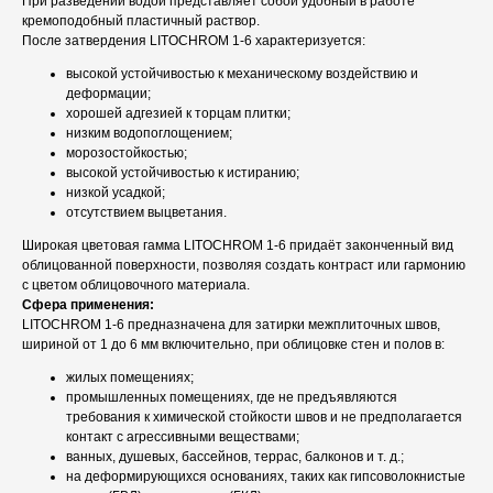
При разведении водой представляет собой удобный в работе
кремоподобный пластичный раствор.
После затвердения LITOCHROM 1-6 характеризуется:
высокой устойчивостью к механическому воздействию и
деформации;
хорошей адгезией к торцам плитки;
низким водопоглощением;
морозостойкостью;
высокой устойчивостью к истиранию;
низкой усадкой;
отсутствием выцветания.
Широкая цветовая гамма LITOCHROM 1-6 придаёт законченный вид
облицованной поверхности, позволяя создать контраст или гармонию
с цветом облицовочного материала.
Сфера применения:
LITOCHROM 1-6 предназначена для затирки межплиточных швов,
шириной от 1 до 6 мм включительно, при облицовке стен и полов в:
жилых помещениях;
промышленных помещениях, где не предъявляются
требования к химической стойкости швов и не предполагается
контакт с агрессивными веществами;
ванных, душевых, бассейнов, террас, балконов и т. д.;
на деформирующихся основаниях, таких как гипсоволокнистые