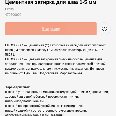
Цементная затирка для шва 1-5 мм
Litokol
479500002
В корзину
LITOCOLOR — цементная (С) затирочная смесь для межплиточных
швов (G) относится к классу CG1 согласно классификации ГОСТ Р
58271.
LITOCOLOR — цветная затирочная смесь на основе цемента для
заполнения швов при облицовке пола и стен керамической плиткой,
керамогранитом, натуральным и искусственным камнем. Для швов
шириной от 1 до 5 мм. Водостойкая. Морозостойкая.
Характеристики:
высокой устойчивостью к механическому воздействию и деформации;
хорошей адгезией к боковой поверхности плитки;
низким водопоглощением;
высокой поверхностной устойчивостью к истиранию;
низкой усадкой и соответственно отсутствием трещин;
отсутствием вымывания и выцветания;