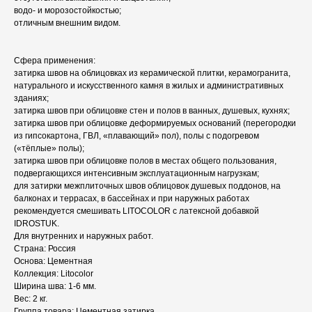
водо- и морозостойкостью;
отличным внешним видом.
Сфера применения:
затирка швов на облицовках из керамической плитки, керамогранита,
натурального и искусственного камня в жилых и административных
зданиях;
затирка швов при облицовке стен и полов в ванных, душевых, кухнях;
затирка швов при облицовке деформируемых оснований (перегородки
из гипсокартона, ГВЛ, «плавающий» пол), полы с подогревом
(«тёплые» полы);
затирка швов при облицовке полов в местах общего пользования,
подвергающихся интенсивным эксплуатационным нагрузкам;
для затирки межплиточных швов облицовок душевых поддонов, на
балконах и террасах, в бассейнах и при наружных работах
рекомендуется смешивать LITOCOLOR c латексной добавкой
IDROSTUK.
Для внутренних и наружных работ.
Страна: Россия
Основа: Цементная
Коллекция: Litocolor
Ширина шва: 1-6 мм.
Вес: 2 кг.
Группа товара: Цементная затирка