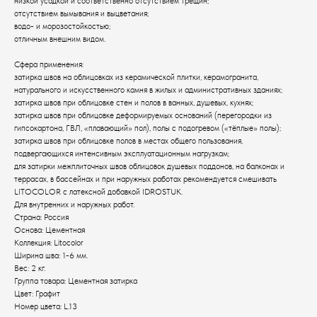
низкой усадкой и соответственно отсутствием трещин;
отсутствием вымывания и выцветания;
водо- и морозостойкостью;
отличным внешним видом.
Сфера применения:
затирка швов на облицовках из керамической плитки, керамогранита,
натурального и искусственного камня в жилых и административных зданиях;
затирка швов при облицовке стен и полов в ванных, душевых, кухнях;
затирка швов при облицовке деформируемых оснований (перегородки из
гипсокартона, ГВЛ, «плавающий» пол), полы с подогревом («тёплые» полы);
затирка швов при облицовке полов в местах общего пользования,
подвергающихся интенсивным эксплуатационным нагрузкам;
для затирки межплиточных швов облицовок душевых поддонов, на балконах и
террасах, в бассейнах и при наружных работах рекомендуется смешивать
LITOCOLOR c латексной добавкой IDROSTUK.
Для внутренних и наружных работ.
Страна: Россия
Основа: Цементная
Коллекция: Litocolor
Ширина шва: 1-6 мм.
Вес: 2 кг.
Группа товара: Цементная затирка
Цвет: Графит
Номер цвета: L.13