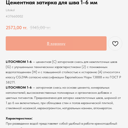
Цементная затирка для шва 1-6 мм
Litokol
437660002
2573,00
тг.
5145,00
тг.
В корзину
LITOCHROM 1-6
— цементная (С) затирочная смесь для межплиточных швов
(G) с улучшенными техническими характеристиками (2) с пониженным
водопоглощением (W) и с повышенной стойкостью к истиранию (A) относится к
классу CG2WA согласно классификации Европейских Норм 13888 и по ГОСТ Р
58271.
LITOCHROM 1-6
— затирочная смесь на основе цемента, минеральных
наполнителей, высококачественных полимерных и органических добавок и
цветных пигментов. Предназначена для затирки межплиточных швов, шириной от
1 до 6 мм включительно, при облицовке стен и полов керамической плиткой,
стеклянной мозаикой, керамогранитом, натуральным камнем, агломератом.
Характеристики:
При разведении водой представляет собой удобный в работе кремоподобный