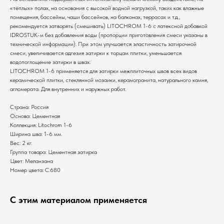
«тёплых» полах, на основания с высокой водной нагрузкой, таких как влажные
помещения, бассейны, чаши бассейнов, на балконах, террасах и т.д.,
рекомендуется затворять (смешивать) LITOCHROM 1-6 с латексной добавкой
IDROSTUK-м без добавления воды (пропорции приготовления смеси указаны в
технической информации). При этом улучшается эластичность затирочной
смеси, увеличивается адгезия затирки к торцам плитки, уменьшается
водопоглощение затирки в швах.
LITOCHROM 1-6 применяется для затирки межплиточных швов всех видов
керамической плитки, стеклянной мозаики, керамогранита, натурального камня,
агломерата. Для внутренних и наружных работ.
Страна: Россия
Основа: Цементная
Коллекция: Litochrom 1-6
Ширина шва: 1-6 мм.
Вес: 2 кг.
Группа товара: Цементная затирка
Цвет: Меланзана
Номер цвета: C.680
С этим материалом применяется