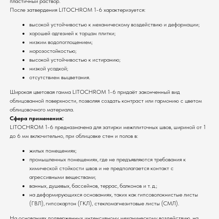
пластичный раствор.
После затвердения LITOCHROM 1-6 характеризуется:
высокой устойчивостью к механическому воздействию и деформации;
хорошей адгезией к торцам плитки;
низким водопоглощением;
морозостойкостью;
высокой устойчивостью к истиранию;
низкой усадкой;
отсутствием выцветания.
Широкая цветовая гамма LITOCHROM 1-6 придаёт законченный вид
облицованной поверхности, позволяя создать контраст или гармонию с цветом
облицовочного материала.
Сфера применения:
LITOCHROM 1-6 предназначена для затирки межплиточных швов, шириной от 1
до 6 мм включительно, при облицовке стен и полов в:
жилых помещениях;
промышленных помещениях, где не предъявляются требования к
химической стойкости швов и не предполагается контакт с
агрессивными веществами;
ванных, душевых, бассейнов, террас, балконов и т. д.;
на деформирующихся основаниях, таких как гипсоволокнистые листы
(ГВЛ), гипсокартон (ГКЛ), стекломагнезитовые листы (СМЛ).
На основаниях подверженных интенсивному механическому воздействию, на