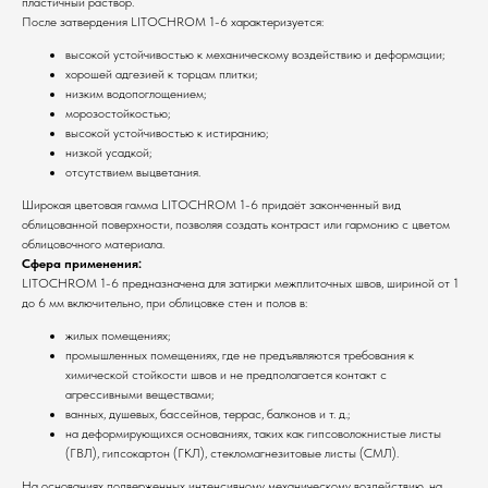
пластичный раствор.
После затвердения LITOCHROM 1-6 характеризуется:
высокой устойчивостью к механическому воздействию и деформации;
хорошей адгезией к торцам плитки;
низким водопоглощением;
морозостойкостью;
высокой устойчивостью к истиранию;
низкой усадкой;
отсутствием выцветания.
Широкая цветовая гамма LITOCHROM 1-6 придаёт законченный вид
облицованной поверхности, позволяя создать контраст или гармонию с цветом
облицовочного материала.
Сфера применения:
LITOCHROM 1-6 предназначена для затирки межплиточных швов, шириной от 1
до 6 мм включительно, при облицовке стен и полов в:
жилых помещениях;
промышленных помещениях, где не предъявляются требования к
химической стойкости швов и не предполагается контакт с
агрессивными веществами;
ванных, душевых, бассейнов, террас, балконов и т. д.;
на деформирующихся основаниях, таких как гипсоволокнистые листы
(ГВЛ), гипсокартон (ГКЛ), стекломагнезитовые листы (СМЛ).
На основаниях подверженных интенсивному механическому воздействию, на