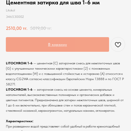
Цементная затирка для шва 1-6 мм
Litokol
346530002
2510,00
тг.
5019,00
тг.
В корзину
LITOCHROM 1-6
— цементная (С) затирочная смесь для межплиточных швов
(G) с улучшенными техническими характеристиками (2) с пониженным
водопоглощением (W) и с повышенной стойкостью к истиранию (A) относится к
классу CG2WA согласно классификации Европейских Норм 13888 и по ГОСТ Р
58271.
LITOCHROM 1-6
— затирочная смесь на основе цемента, минеральных
наполнителей, высококачественных полимерных и органических добавок и
цветных пигментов. Предназначена для затирки межплиточных швов, шириной от
1 до 6 мм включительно, при облицовке стен и полов керамической плиткой,
стеклянной мозаикой, керамогранитом, натуральным камнем, агломератом.
Характеристики:
При разведении водой представляет собой удобный в работе кремоподобный