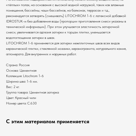
«тёплых» полах, на основания с высокой водной нагрузкой, таких как влажные
помещения, бассейны, чаши бассейнов, на балконах, террасах и т.д.,
рекомендуется затворять (смешивать) LITOCHROM 1-6 с латексной добавкой
IDROSTUK-м без добавления воды (пропорции приготовления смеси указаны в
технической информации). При этом улучшается эластичность затирочной
смеси, увеличивается адгезия затирки к торцам плитки, уменьшается
водопоглощение затирки в швах.
LITOCHROM 1-6 применяется для затирки межплиточных швов всех видов
керамической плитки, стеклянной мозаики, керамогранита, натурального камня,
агломерата. Для внутренних и наружных работ.
Страна: Россия
Основа: Цементная
Коллекция: Litochrom 1-6
Ширина шва: 1-6 мм.
Вес: 2 кг.
Группа товара: Цементная затирка
Цвет: Красный чили
Номер цвета: C.630
С этим материалом применяется