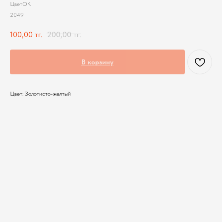
ЦветОК
2049
100,00
тг.
200,00
тг.
В корзину
Цвет: Золотисто-желтый