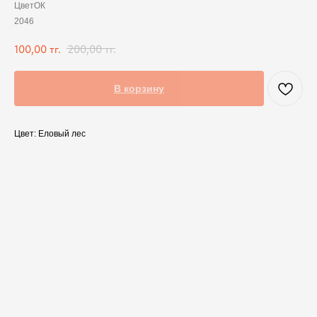
ЦветОК
2046
100,00
тг.
200,00
тг.
В корзину
Цвет: Еловый лес