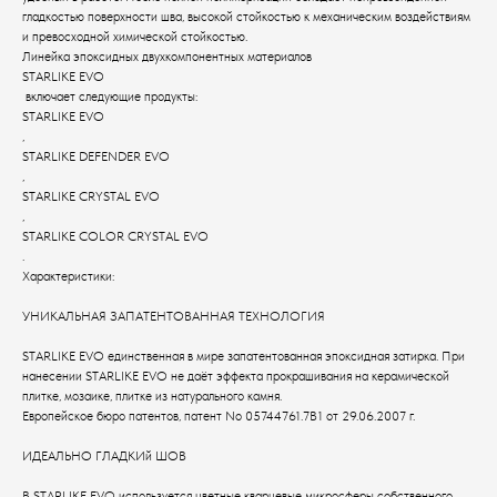
гладкостью поверхности шва, высокой стойкостью к механическим воздействиям
и превосходной химической стойкостью.
Линейка эпоксидных двухкомпонентных материалов
STARLIKE EVO
включает следующие продукты:
STARLIKE EVO
,
STARLIKE DEFENDER EVO
,
STARLIKE CRYSTAL EVO
,
STARLIKE COLOR CRYSTAL EVO
.
Характеристики:
УНИКАЛЬНАЯ ЗАПАТЕНТОВАННАЯ ТЕХНОЛОГИЯ
STARLIKE EVO единственная в мире запатентованная эпоксидная затирка. При
нанесении STARLIKE EVO не даёт эффекта прокрашивания на керамической
плитке, мозаике, плитке из натурального камня.
Европейское бюро патентов, патент No 05744761.7В1 от 29.06.2007 г.
ИДЕАЛЬНО ГЛАДКИй ШОВ
В STARLIKE EVO используется цветные кварцевые микросферы собственного