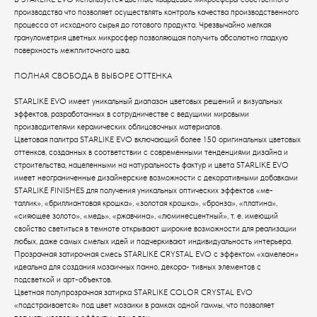
производства что позволяет осуществлять контроль качества производственного
процесса от исходного сырья до готового продукта. Чрезвычайно мелкая
гранулометрия цветных микросфер позволяющая получить абсолютно гладкую
поверхность межплиточного шва.
ПОЛНАЯ СВОБОДА В ВЫБОРЕ ОТТЕНКА
STARLIKE EVO имеет уникальный диапазон цветовых решений и визуальных
эффектов, разработанных в сотрудничестве с ведущими мировыми
производителями керамических облицовочных материалов.
Цветовая палитра STARLIKE EVO включающий более 150 оригинальных цветовых
оттенков, созданных в соответствии с современными тенденциями дизайна и
строительства, нацеленными на натуральность фактур и цвета STARLIKE EVO
имеет неограниченные дизайнерские возможности с декоративными добавками
STARLIKE FINISHES для получения уникальных оптических эффектов «ме-
таллик», «бриллиантовая крошка», «золотая крошка», «бронза», «платина»,
«сияющее золото», «медь», «ржавчина», «люминесцентный», т. е. имеющий
свойство светиться в темноте открывают широкие возможности для реализации
любых, даже самых смелых идей и подчеркивают индивидуальность интерьера.
Прозрачная затирочная смесь STARLIKE CRYSTAL EVO с эффектом «хамелеон»
идеальна для создания мозаичных панно, декора- тивных элементов с
подсветкой и арт-объектов.
Цветная полупрозрачная затирка STARLIKE COLOR CRYSTAL EVO
«подстраивается» под цвет мозаики в рамках одной гаммы, что позволяет