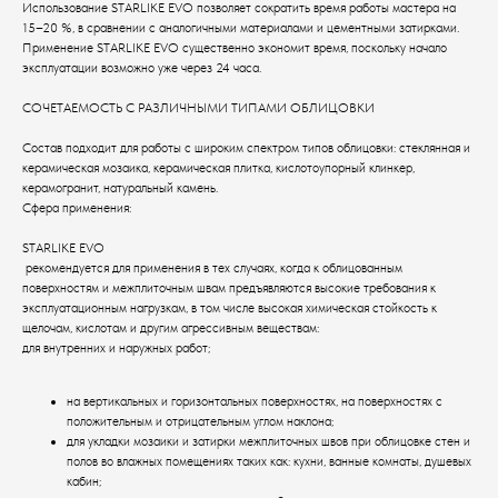
Использование STARLIKE EVO позволяет сократить время работы мастера на
15–20 %, в сравнении с аналогичными материалами и цементными затирками.
Применение STARLIKE EVO существенно экономит время, поскольку начало
эксплуатации возможно уже через 24 часа.
СОЧЕТАЕМОСТЬ С РАЗЛИЧНЫМИ ТИПАМИ ОБЛИЦОВКИ
Состав подходит для работы с широким спектром типов облицовки: стеклянная и
керамическая мозаика, керамическая плитка, кислотоупорный клинкер,
керамогранит, натуральный камень.
Сфера применения:
STARLIKE EVO
рекомендуется для применения в тех случаях, когда к облицованным
поверхностям и межплиточным швам предъявляются высокие требования к
эксплуатационным нагрузкам, в том числе высокая химическая стойкость к
щелочам, кислотам и другим агрессивным веществам:
для внутренних и наружных работ;
на вертикальных и горизонтальных поверхностях, на поверхностях с
положительным и отрицательным углом наклона;
для укладки мозаики и затирки межплиточных швов при облицовке стен и
полов во влажных помещениях таких как: кухни, ванные комнаты, душевых
кабин;