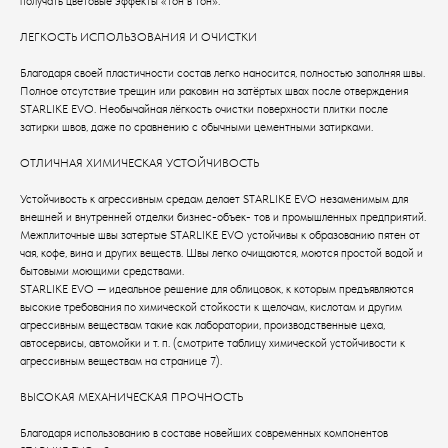
получать цветовые эффекты «тон в тон».
ЛЕГКОСТЬ ИСПОЛЬЗОВАНИЯ И ОЧИСТКИ
Благодаря своей пластичности состав легко наносится, полностью заполняя швы.
Полное отсутствие трещин или раковин на затёртых швах после отверждения
STARLIKE EVO. Необычайная лёгкость очистки поверхности плитки после
затирки швов, даже по сравнению с обычными цементными затирками.
ОТЛИЧНАЯ ХИМИЧЕСКАЯ УСТОЙЧИВОСТЬ
Устойчивость к агрессивным средам делает STARLIKE EVO незаменимым для
внешней и внутренней отделки бизнес-объек- тов и промышленных предприятий.
Межплиточные швы затертые STARLIKE EVO устойчивы к образованию пятен от
чая, кофе, вина и других веществ. Швы легко очищаются, моются простой водой и
бытовыми моющими средствами.
STARLIKE EVO — идеальное решение для облицовок, к которым предъявляются
высокие требования по химической стойкости к щелочам, кислотам и другим
агрессивным веществам такие как лаборатории, производственные цеха,
автосервисы, автомойки и т. п. (смотрите таблицу химической устойчивости к
агрессивным веществам на странице 7).
ВЫСОКАЯ МЕХАНИЧЕСКАЯ ПРОЧНОСТЬ
Благодаря использованию в составе новейших современных компонентов