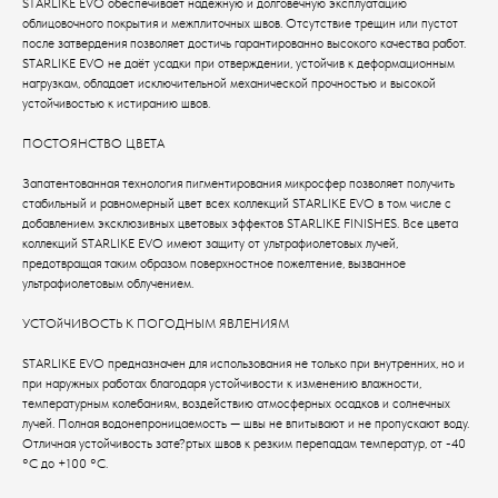
STARLIKE EVO обеспечивает надежную и долговечную эксплуатацию
облицовочного покрытия и межплиточных швов. Отсутствие трещин или пустот
после затвердения позволяет достичь гарантированно высокого качества работ.
STARLIKE EVO не даёт усадки при отверждении, устойчив к деформационным
нагрузкам, обладает исключительной механической прочностью и высокой
устойчивостью к истиранию швов.
ПОСТОЯНСТВО ЦВЕТА
Запатентованная технология пигментирования микросфер позволяет получить
стабильный и равномерный цвет всех коллекций STARLIKE EVO в том числе с
добавлением эксклюзивных цветовых эффектов STARLIKE FINISHES. Все цвета
коллекций STARLIKE EVO имеют защиту от ультрафиолетовых лучей,
предотвращая таким образом поверхностное пожелтение, вызванное
ультрафиолетовым облучением.
УСТОйЧИВОСТЬ К ПОГОДНЫМ ЯВЛЕНИЯМ
STARLIKE EVO предназначен для использования не только при внутренних, но и
при наружных работах благодаря устойчивости к изменению влажности,
температурным колебаниям, воздействию атмосферных осадков и солнечных
лучей. Полная водонепроницаемость — швы не впитывают и не пропускают воду.
Отличная устойчивость зате?ртых швов к резким перепадам температур, от -40
°С до +100 °С.