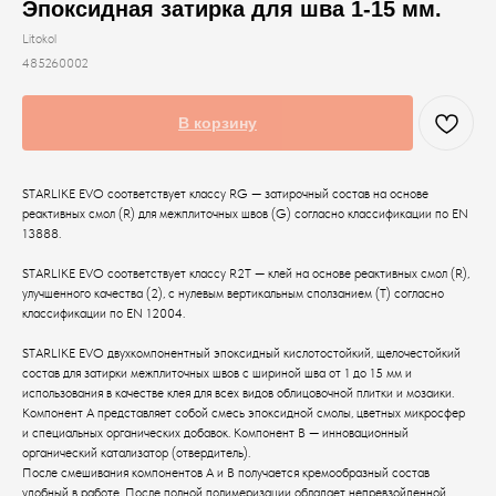
Эпоксидная затирка для шва 1-15 мм.
Litokol
485260002
В корзину
STARLIKE EVO соответствует классу RG — затирочный состав на основе
реактивных смол (R) для межплиточных швов (G) согласно классификации по EN
13888.
STARLIKE EVO соответствует классу R2T — клей на основе реактивных смол (R),
улучшенного качества (2), с нулевым вертикальным сползанием (T) согласно
классификации по EN 12004.
STARLIKE EVO двухкомпонентный эпоксидный кислотостойкий, щелочестойкий
состав для затирки межплиточных швов с шириной шва от 1 до 15 мм и
использования в качестве клея для всех видов облицовочной плитки и мозаики.
Компонент А представляет собой смесь эпоксидной смолы, цветных микросфер
и специальных органических добавок. Компонент В — инновационный
органический катализатор (отвердитель).
После смешивания компонентов А и В получается кремообразный состав
удобный в работе. После полной полимеризации обладает непревзойденной