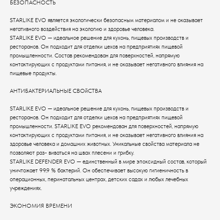
БЕЗОПАСНОСТЬ
STARLIKE EVO является экологически безопасным материалом и не оказывает
негативного воздействия на экологию и здоровье человека.
STARLIKE EVO — идеальное решение для кухонь, пищевых производств и
ресторанов. Он подходит для отделки цехов на предприятиях пищевой
промышленности. Состав рекомендован для поверхностей, напрямую
контактирующих с продуктами питания, и не оказывает негативного влияния на
пищевые продукты.
АНТИБАКТЕРИАЛЬНЫЕ СВОйСТВА
STARLIKE EVO — идеальное решение для кухонь, пищевых производств и
ресторанов. Он подходит для отделки цехов на предприятиях пищевой
промышленности. STARLIKE EVO рекомендован для поверхностей, напрямую
контактирующих с продуктами питания, и не оказывает негативного влияния на
здоровье человека и домашних животных. Уникальные свойства материала не
позволяют раз- виваться на швах плесени и грибку.
STARLIKE DEFENDER EVO — единственный в мире эпоксидный состав, который
уничтожает 99,9 % бактерий. Он обеспечивает высокую гигиеничность в
операционных, перинатальных центрах, детских садах и любых лечебных
учреждениях.
ЭКОНОМИЯ ВРЕМЕНИ