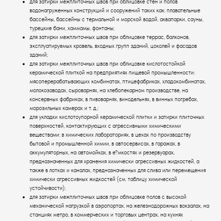
для затирки межплиточных швов при облицовке стен и полов
водонагруженных конструкций и сооружений таких как: плавательные
бассейны, бассейны с термальной и морской водой, аквапарки, сауны,
турецкие бани, хаммамы, фонтаны;
для затирки межплиточных швов при облицовке террас, балконов,
эксплуатируемых кровель, входных групп зданий, цоколей и фасадов
зданий;
для затирки межплиточных швов при облицовке кислотостойкой
керамической плиткой на предприятиях пищевой промышленности:
мясоперерабатывающих комбинатах, птицефабриках, хладокомбинатах,
молокозаводах, сыроварнях, на хлебопекарном производстве, на
консервных фабриках, в пивоварнях, винодельнях, в винных погребах,
морозильных камерах и т. д.;
для укладки кислотоупорной керамической плитки и затирки плиточных
поверхностей, контактирующих с агрессивными химическими
веществами: в химических лабораториях, в цехах по производству
бытовой и промышленной химии, в автосервисах, в гаражах, в
аккумуляторных, на автомойках, в е?мкостях и резервуарах,
предназначенных для хранения химически агрессивных жидкостей, а
также в лотках и каналах, предназначенных для слива или перемещения
химически агрессивных жидкостей (см. таблицу химической
устойчивости);
для затирки межплиточных швов при облицовке полов с высокой
механической нагрузкой в аэропортах, на железнодорожных вокзалах, на
станциях метро, в коммерческих и торговых центрах, на кухнях