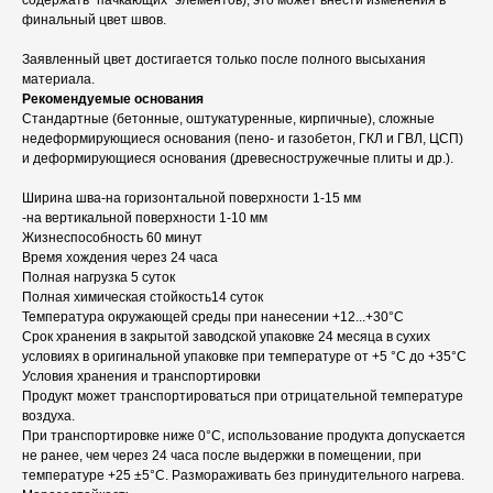
содержать "пачкающих" элементов), это может внести изменения в
финальный цвет швов.
Заявленный цвет достигается только после полного высыхания
материала.
Рекомендуемые основания
Стандартные (бетонные, оштукатуренные, кирпичные), сложные
недеформирующиеся основания (пено- и газобетон, ГКЛ и ГВЛ, ЦСП)
и деформирующиеся основания (древесностружечные плиты и др.).
Ширина шва-на горизонтальной поверхности 1-15 мм
-на вертикальной поверхности 1-10 мм
Жизнеспособность 60 минут
Время хождения через 24 часа
Полная нагрузка 5 суток
Полная химическая стойкость14 суток
Температура окружающей среды при нанесении +12...+30°С
Срок хранения в закрытой заводской упаковке 24 месяца в сухих
условиях в оригинальной упаковке при температуре от +5 °С до +35°С
Условия хранения и транспортировки
Продукт может транспортироваться при отрицательной температуре
воздуха.
При транспортировке ниже 0°С, использование продукта допускается
не ранее, чем через 24 часа после выдержки в помещении, при
температуре +25 ±5°С. Размораживать без принудительного нагрева.