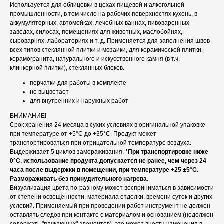
Используется для облицовки в цехах пищевой и алкогольной
промышленности, в том числе на рабочих поверхностях кухонь, в
аккумуляторных, автомойках, лечебных ваннах, пивоваренных
заводах, силосах, помещениях для животных, маслобойнях,
сыроварнях, лабораториях и т. д. Применяется для заполнения швов
всех типов стеклянной плитки и мозаики, для керамической плитки,
керамогранита, натурального и искусственного камня (в т.ч.
клинкерной плитки), стеклянных блоков.
перчатки для работы в комплекте
не выцветает
для внутренних и наружных работ
ВНИМАНИЕ!
Срок хранения 24 месяца в сухих условиях в оригинальной упаковке
при температуре от +5°С до +35°С. Продукт может
транспортироваться при отрицательной температуре воздуха.
Выдерживает 5 циклов замораживания.
*При транспортировке ниже
0°С, использование продукта допускается не ранее, чем через 24
часа после выдержки в помещении, при температуре +25 ±5°С.
Размораживать без принудительного нагрева.
Визуализация цвета по-разному может восприниматься в зависимости
от степени освещённости, материала отделки, времени суток и других
условий. Применяемый при проведении работ инструмент не должен
оставлять следов при контакте с материалом и основанием (недолжен