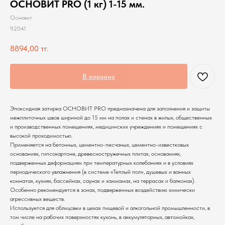
ОСНОВИТ PRO (1 кг) 1-15 мм.
Основит
92041
8894,00
тг.
В корзину
Эпоксидная затирка ОСНОВИТ PRO предназначена для заполнения и защиты
межплиточных швов шириной до 15 мм на полах и стенах в жилых, общественных
и производственных помещениях, медицинских учреждениях и помещениях с
высокой проходимостью.
Применяется на бетонных, цементно-песчаных, цементно-известковых
основаниях, гипсокартоне, древесностружечных плитах, основаниях,
подверженных деформациям при температурных колебаниях и в условиях
периодического увлажнения (в системе «Теплый пол», душевых и ванных
комнатах, кухнях, бассейнах, саунах и хаммамах, на террасах и балконах).
Особенно рекомендуется в зонах, подверженных воздействию химически
агрессивных веществ.
Используется для облицовки в цехах пищевой и алкогольной промышленности, в
том числе на рабочих поверхностях кухонь, в аккумуляторных, автомойках,