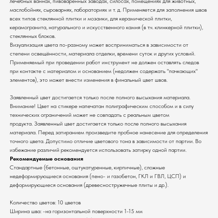
лечебных ваннах, пивоваренных заводах, силосах, помещениях для животных,
маслобойнях, сыроварнях, лабораториях и т. д. Применяется для заполнения швов
всех типов стеклянной плитки и мозаики, для керамической плитки,
керамогранита, натурального и искусственного камня (в т.ч. клинкерной плитки),
стеклянных блоков.
Визуализация цвета по-разному может восприниматься в зависимости от
степени освещённости, материала отделки, времени суток и других условий.
Применяемый при проведении работ инструмент не должен оставлять следов
при контакте с материалом и основанием (недолжен содержать "пачкающих"
элементов), это может внести изменения в финальный цвет швов.
Заявленный цвет достигается только после полного высыхания материала.
Внимание! Цвет на стикере напечатан полиграфическим способом и в силу
технических ограничений может не совпадать с реальным цветом
продукта. Заявленный цвет достигается только после полного высыхания
материала. Перед затиранием произведите пробное нанесение для определения
точного цвета. Допустимо отличие цветового тона в зависимости от партии. Во
избежание различий рекомендуется использовать затирку одной партии.
Рекомендуемые основания
Стандартные (бетонные, оштукатуренные, кирпичные), сложные
недеформирующиеся основания (пено- и газобетон, ГКЛ и ГВЛ, ЦСП) и
деформирующиеся основания (древесностружечные плиты и др.).
Количество цветов: 10 цветов
Ширина шва: -на горизонтальной поверхности 1-15 мм