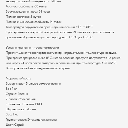
-на вертикальной поверхности 1-10 мм
Жизнеспособность 60 минут
Время хождения через 24 часа
Полная нагрузка 5 суток
Полная химическая стойкость 14 суток
Температура окружающей среды при нанесении +12...+30°С
Срок хранения в закрытой заводской упаковке 24 месяца в сухих условиях в
оригинальной упаковке при температуре от +5 °С до +35°С
Условия хранения и транспортировки
Продукт может транспортироваться при отрицательной температуре воздуха.
При транспортировке ниже 0°С, использование продукта допускается не ранее,
чем через 24 часа после выдержки в помещении, при температуре +25 ±5°С.
Размораживать без принудительного нагрева.
Морозостойкость
Выдерживает 5 циклов замораживания
Вес 1 кг
Страна: Россия
Основа: Эпоксидная
Коллекция: Основит PRO
Ширина шва: 1-15 мм.
Вес: 1 кг.
Группа товара: Эпоксидная затирка
Цвет: Серый