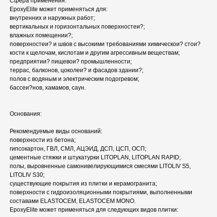
Сфера применения:
EpoxyElite может применяться для:
внутренних и наружных работ;
вертикальных и горизонтальных поверхностеи?;
влажных помещении?;
поверхностеи? и швов с высокими требованиями химическои? стои?
кости к щелочам, кислотам и другим агрессивным веществам;
предприятии? пищевои? промышленности;
террас, балконов, цоколеи? и фасадов здании?;
полов с водяным и электрическим подогревом;
бассеи?нов, хамамов, саун.
Основания:
Рекомендуемые виды оснований:
поверхности из бетона;
гипсокартон, ГВЛ, СМЛ, АЦЭИД, ДСП, ЦСП, ОСП;
цементные стяжки и штукатурки LITOPLAN, LITOPLAN RAPID;
полы, выровненные самонивелирующимися смесями LITOLIV S5,
LITOLIV S30;
существующие покрытия из плитки и керамогранита;
поверхности с гидроизоляционными покрытиями, выполненными
составами ELASTOCEM, ELASTOCEM MONO.
EpoxyElite может применяться для следующих видов плитки: