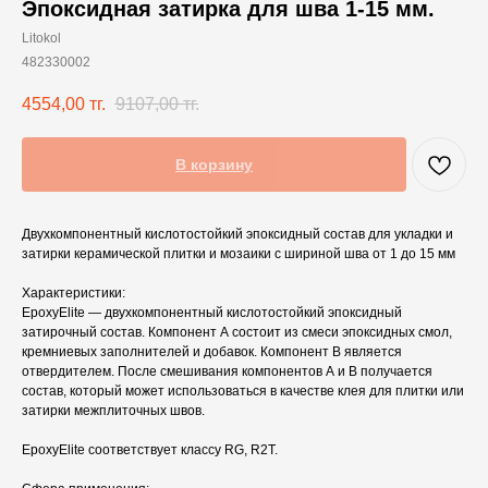
Эпоксидная затирка для шва 1-15 мм.
Litokol
482330002
4554,00
тг.
9107,00
тг.
В корзину
Двухкомпонентный кислотостойкий эпоксидный состав для укладки и
затирки керамической плитки и мозаики с шириной шва от 1 до 15 мм
Характеристики:
EpoxyElite — двухкомпонентный кислотостойкий эпоксидный
затирочный состав. Компонент А состоит из смеси эпоксидных смол,
кремниевых заполнителей и добавок. Компонент B является
отвердителем. После смешивания компонентов А и B получается
состав, который может использоваться в качестве клея для плитки или
затирки межплиточных швов.
EpoxyElite соответствует классу RG, R2T.