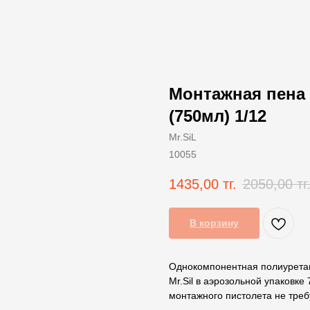
Монтажная пена 
(750мл) 1/12
Mr.SiL
10055
1435,00
тг.
2050,00
тг
В корзину
Однокомпонентная полиурета
Mr.Sil в аэрозольной упаковке
монтажного пистолета не треб