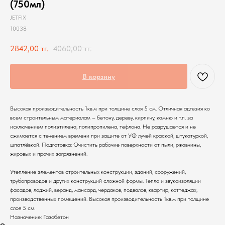
(750мл)
JETFIX
10038
2842,00
тг.
4060,00
тг.
В корзину
Высокая производительность 1кв.м при толщине слоя 5 см. Отличная адгезия ко
всем строительным материалам – бетону, дереву, кирпичу, камню и т.п. за
исключением полиэтилена, полипропилена, тефлона. Не разрушается и не
сжимается с течением времени при защите от УФ лучей краской, штукатуркой,
шпатлёвкой. Подготовка: Очистить рабочие поверхности от пыли, ржавчины,
жировых и прочих загрязнений.
Утепление элементов строительных конструкции, зданий, сооружений,
трубопроводов и других конструкций сложной формы. Тепло и звукоизоляции
фасадов, лоджий, веранд, мансард, чердаков, подвалов, квартир, коттеджах,
производственных помещений. Высокая производительность 1кв.м при толщине
слоя 5 см.
Назначение: Газобетон