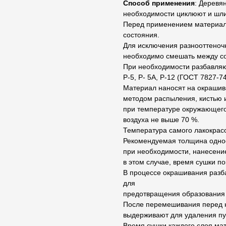
Способ применения
: Деревя
необходимости циклюют и шл
Перед применением материал
состояния.
Для исключения разнооттеночн
необходимо смешать между с
При необходимости разбавляют
Р-5, Р- 5А, Р-12 (ГОСТ 7827-7
Материал наносят на окрашив
методом распыления, кистью 
при температуре окружающего 
воздуха не выше 70 %.
Температура самого лакокрас
Рекомендуемая толщина однос
при необходимости, нанесение
в этом случае, время сушки п
В процессе окрашивания раз
для
предотвращения образования 
После перемешивания перед 
выдерживают для удаления пу
Время сушки каждого слоя мат