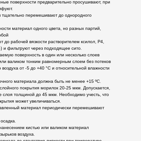
нные поверхности предварительно просушивают, при
ифуют.
 тщательно перемешивают до однородного
ости материал одного цвета, но разных партий,
обой
 до рабочей вязкости растворителем ксилол, Р4,
4) и фильтруют через подходящее сито.
аемую поверхность в один или несколько слоев
или валиком тонким равномерным слоем без потеков
воздуха от -5 до +40 °С и относительной влажности
очного материала должна быть не менее +15 ºС.
лойного покрытия морилок 20-25 мкм. Допускается,
 слоя толщиной до 45 мкм. Необходимо учесть, что
окрытия может увеличиваться.
бавленный материал периодически перемешивают
осадка.
нанесением кистью или валиком материал
зырьков воздуха.
ериала до отсутствия липкости при температуре