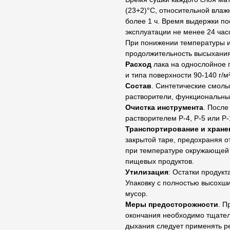
(23+2)°С, относительной влаж
более 1 ч. Время выдержки по
эксплуатации не менее 24 час
При понижении температуры и
продолжительность высыхания
Расход
лака на однослойное п
и типа поверхности 90-140 г/м²
Состав
. Синтетические смолы
растворители, функциональны
Очистка инструмента
. После
растворителем Р-4, Р-5 или Р-
Транспортирование и хране
закрытой таре, предохраняя о
при температуре окружающей с
пищевых продуктов.
Утилизация
: Остатки продукт
Упаковку с полностью высохши
мусор.
Меры предосторожности
. П
окончания необходимо тщател
дыхания следует применять р