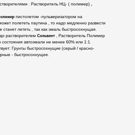
створителями : Растворитель НЦ- ( полимер)
,
Полимер
пистолетом -пульверизатором на
ожет полететь паутина , то надо медленно развести
 станет лететь , так как эмаль быстросохнущая.
до растворителем
Сольвент
, Растворитель Полимер
о состояния автоэмали не менее 60% или 1:1.
твует: Грунты быстросохнущие (серый / красно-
рные - быстросохнущее.