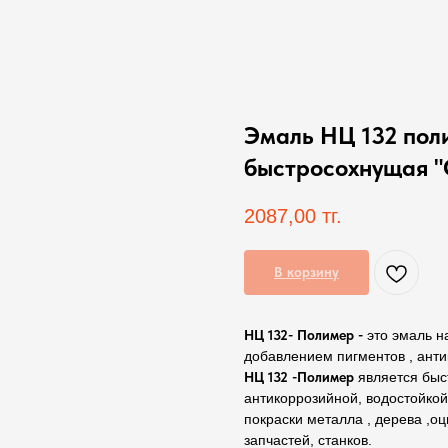
Эмаль НЦ 132 пол
быстросохнущая "
2087,00
тг.
В корзину
НЦ 132- Полимер -
это эмаль н
добавлением пигментов , анти
НЦ 132 -Полимер
является быст
антикоррозийной, водостойкой
покраски металла , дерева ,оц
запчастей, станков.