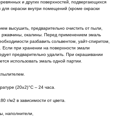
еревянных и других поверхностей, подвергающихся
 для окраски внутри помещений (кроме окраски
ием высушить, предварительно очистить от пыли,
й, ржавчины, окалины. Перед применением эмаль
еобходимости разбавить сольвентом, уайт-спиритом,
. Если при хранении на поверхности эмали
ледует предварительно удалить. При окрашивании
тся использовать эмаль одной партии.
спылителем.
ратуре (20±2)°С – 24 часа.
0 г/м2 в зависимости от цвета.
ы, наполнители,