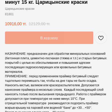
минут 15 кг. Царицынские краски
Царицынские краски
81801
10916,00
тг.
12129,00
тг.
В корзину
НАЗНАЧЕНИЕ: предназначен для обработки минеральных оснований
(бетонная плита, цементно-песчаная стяжка и т.п.) и старых битумных
покрытий с целью их обеспыливания и повышения адгезии
последующих гидроизолирующих или кровельных битумных
материалов.
ПРИМЕНЕНИЕ: перед применением праймер битумный следует
тщательно перемешать так, чтобы на дне тары не было осадка.
Наносить кистью, валиком или краскораcпылителем. Допускается
нанесение праймера в несколько слоев. Каждый последующий слой
наносить только после высыхания предыдущего. Работа с праймером
допускается при температуре не ниже минус 10°С. При
отрицательной температуре рекомендуется подогреть праймер
вскрыв крышку на паровой или водяной “бане” до +30…+50°.