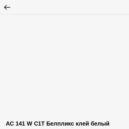
AC 141 W С1Т Белпликс клей белый