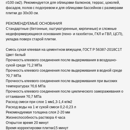
г/100 см2). Рекомендуется для облицовки балконов, террас, цоколей,
фасадов, полов с подогревом и для облицовки бассейнов с размерами
плитки до 30х30 см.
РЕКОМЕНДУЕМЫЕ ОСНОВАНИЯ
Стандартные (бетонные, оштукатуренные, кирпичные) и сложные
недеформирующиеся основания (пено- и газобетон, ГКЛ и ГВЛ, ЦСП),
укладка поверх старой плитки.
Смесь сухая клеевая на цементном вяжущем, ГОСТ Р 56387-2018С1T
Цвет белый
Прочность клеевого соединения после выдерживания в воздушно-
сухой среде ?1,2 МПа
Прочность клеевого соединения после выдерживания в водной среде
?0,7 МПа
Прочность клеевого соединения после выдерживания при высоких
температурах ?0,6 МПа
Прочность клеевого соединения после циклического замораживания о
оттаивания ?0,7 МПа
Расход смеси при слое 1 мм1,3-1,4 кг/м2
Расход воды на 1 кг сухой смеси 0,2-0,23 л
Рекомендуемая толщина слоя 2-20 мм
Жизнеспособность раствора 4 часа
Открытое время 20 минут
Время корректировки плитки15 минут