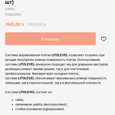
шт)
Litokol
478310001
3945,00
тг.
7890,00
тг.
В корзину
Система выравнивания плитки
LITOLEVEL
позволяет получить при
укладке безупречно ровную поверхность плитки. Использование
системы
LITOLEVEL
прекрасно подходит как для домашних мастеров,
делающих ремонт своими руками, так и для плиточников-
профессионалов. Фиксируя края соседних плиток,
система
LITOLEVEL
обеспечивает максимально ровную поверхность
облицовки, как в горизонтальной, так и в вертикальной плоскости.
Система
LITOLEVEL
состоит из:
гайка;
прижимная шайба (многоразовые) ;
стойка-основание (одноразовая).