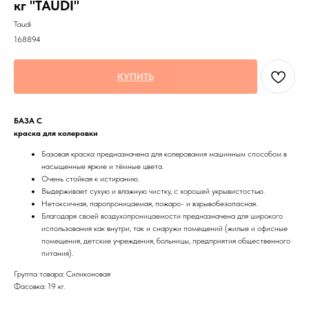
кг "TAUDI"
Taudi
168894
КУПИТЬ
БАЗА С
краска для колеровки
Базовая краска предназначена для колерования машинным способом в
насыщенные яркие и тёмные цвета.
Очень стойкая к истиранию.
Выдерживает сухую и влажную чистку, с хорошей укрывистостью.
Нетоксичная, паропроницаемая, пожаро- и взрывобезопасная.
Благодаря своей воздухопроницаемости предназначена для широкого
использования как внутри, так и снаружи помещений (жилые и офисные
помещения, детские учреждения, больницы, предприятия общественного
питания).
Группа товара: Силиконовая
Фасовка: 19 кг.