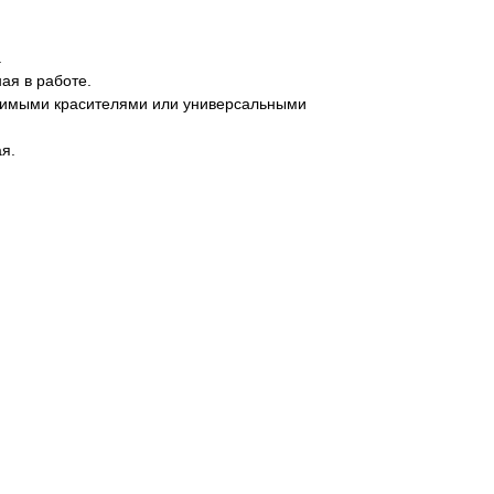
.
ая в работе.
римыми красителями или универсальными
я.