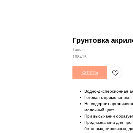
Грунтовка акрило
Taudi
168415
КУПИТЬ
Водно-дисперсионная ак
Готовая к применению.
Не содержит органическ
молочный цвет.
При высыхании образует
Предназначена для проп
бетонных, кирпичных, д