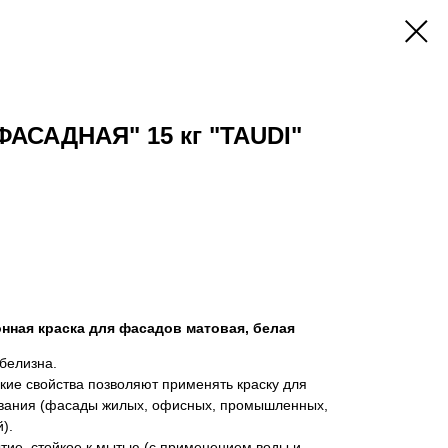
ФАСАДНАЯ" 15 кг "TAUDI"
нная краска для фасадов матовая, белая
белизна.
ие свойства позволяют применять краску для
ания (фасады жилых, офисных, промышленных,
).
тие, стойкое к мытью (с применением воды и