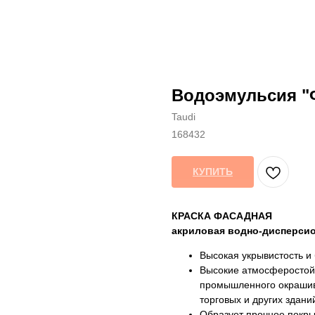
Водоэмульсия "
Taudi
168432
КУПИТЬ
КРАСКА ФАСАДНАЯ
акриловая водно-дисперсио
Высокая укрывистость и 
Высокие атмосферостойк
промышленного окрашив
торговых и других зданий
Образует прочное покры