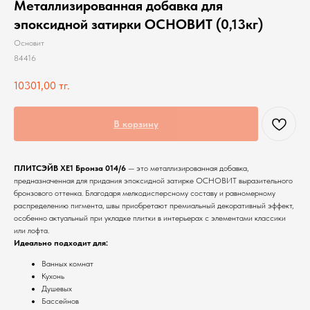
Металлизированная добавка для
эпоксидной затирки ОСНОВИТ (0,13кг)
Основит
84416
10301,00
тг.
В корзину
ПЛИТСЭЙВ ХЕ1 Бронза 014/6
— это металлизированная добавка,
предназначенная для придания эпоксидной затирке ОСНОВИТ выразительного
бронзового оттенка. Благодаря мелкодисперсному составу и равномерному
распределению пигмента, швы приобретают премиальный декоративный эффект,
особенно актуальный при укладке плитки в интерьерах с элементами классики
или лофта.
Идеально подходит для:
Ванных комнат
Кухонь
Душевых
Бассейнов