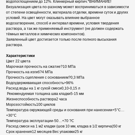
водопоглощением до 12%. Клинкерный кирпич.*ВНИМАНИЕ!
Визуализация цвета по-разному может восприниматься в зависимости
от степени освещённости, материала отделки, времени суток и других
условий. На цвет могут оказывать влияние выбранное
водозатворение, способ и интервал времени, условия твердения
раствора, а так же применяемый инструмент (не должен содержать
тёмных металлов и химических компонентов).
Заявленный цвет достигается только после полного высыхания
раствора.
Характеристики
Цвет 22 цвета
Марочная прочность на сжатие?10 МПа
Прочность на изгиб?4 МПа
Прочность сцепления с основанием?0,3 МПа
Водоудерживающая способность>96%
Расход воды на 1 кг сухой смеси0,10-0,15 л
Рекомендуемая толщина шва кладки5-15 мм
Жизнеспособность раствора2 часа
Морозостойкость100 циклов
Температура окружающей среды и основания при нанесении+5°С…
+30°С
Температура эксплуатации-50…+70 ?С
Расход смеси на 1 м2 кладки (шов 10 мм, кладка в 1/2 кирпича)50 кг
Срок хранения12 месяцев Вес упаковки25 кг