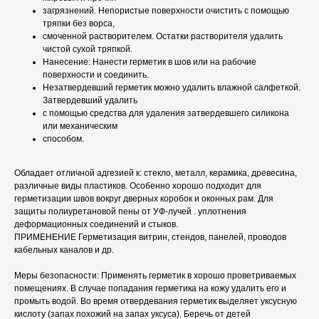
загрязнений. Непористые поверхности очистить с помощью
тряпки без ворса,
смоченной растворителем. Остатки растворителя удалить
чистой сухой тряпкой.
Нанесение: Нанести герметик в шов или на рабочие
поверхности и соединить.
Незатвердевший герметик можно удалить влажной салфеткой.
Затвердевший удалить
с помощью средства для удаления затвердевшего силикона
или механическим
способом.
Обладает отличной адгезией к: стекло, металл, керамика, древесина,
различные виды пластиков. Особенно хорошо подходит для
герметизации швов вокруг дверных коробок и оконных рам. Для
защиты полиуретановой пены от УФ-лучей . уплотнения
деформационных соединений и стыков.
ПРИМЕНЕНИЕ Герметизация витрин, стендов, панелей, проводов
кабельных каналов и др.
Меры безопасности: Применять герметик в хорошо проветриваемых
помещениях. В случае попадания герметика на кожу удалить его и
промыть водой. Во время отвердевания герметик выделяет уксусную
кислоту (запах похожий на запах уксуса). Беречь от детей